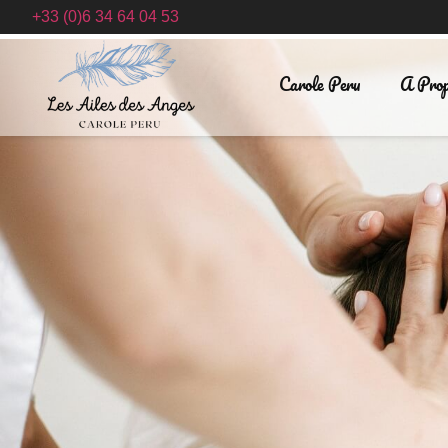
+33 (0)6 34 64 04 53
Carole Peru
A Prop