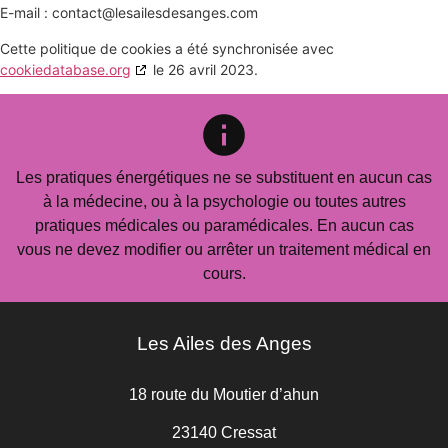
E-mail :
contact@
lesailesdesanges.com
Cette politique de cookies a été synchronisée avec
cookiedatabase.org
le 26 avril 2023.
Les pratiques énergétiques ne se substituent en aucun cas
à la médecine, ou à la psychologie ou toutes autres
pratiques médicales ou paramédicales. En aucun cas
vous ne devez modifier ou arrêter un traitement médical en
cours.
Les Ailes des Anges
18 route du Moutier d’ahun
23140 Cressat